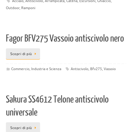
Acciaio
,
Antiscivolo
,
Arrampicata
,
Catena
,
Escursioni
,
Ghiaccio
,
Outdoor
,
Ramponi
Fagor BFV275 Vassoio antiscivolo nero
Scopri di più
Commercio, Industria e Scienza
Antiscivolo
,
Bfv275
,
Vassoio
Sakura SS4612 Telone antiscivolo
universale
Scopri di più