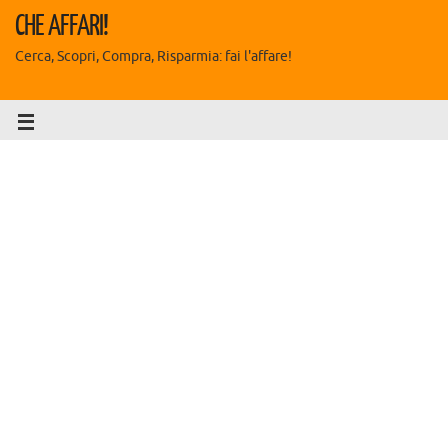
CHE AFFARI!
Cerca, Scopri, Compra, Risparmia: fai l'affare!