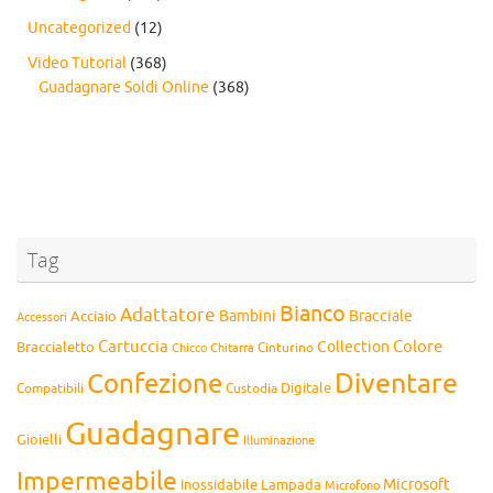
Uncategorized
(12)
Video Tutorial
(368)
Guadagnare Soldi Online
(368)
Tag
Bianco
Adattatore
Bambini
Bracciale
Acciaio
Accessori
Cartuccia
Colore
Collection
Braccialetto
Chitarra
Cinturino
Chicco
Diventare
Confezione
Compatibili
Digitale
Custodia
Guadagnare
Gioielli
Illuminazione
Impermeabile
Microsoft
Inossidabile
Lampada
Microfono