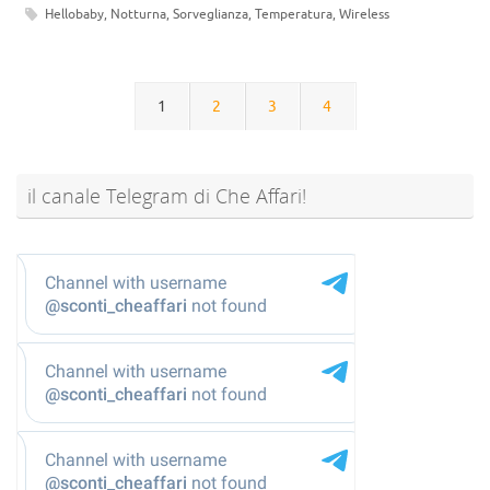
Hellobaby
,
Notturna
,
Sorveglianza
,
Temperatura
,
Wireless
1
2
3
4
il canale Telegram di Che Affari!
@sconti_cheaffari