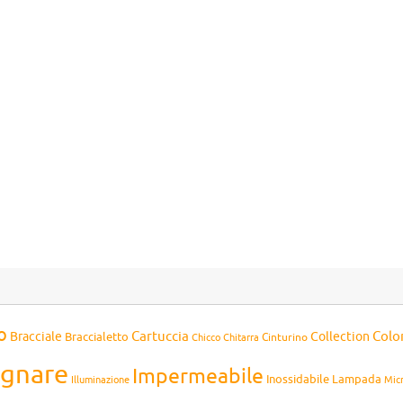
o
Cartuccia
Colo
Bracciale
Collection
Braccialetto
Chitarra
Cinturino
Chicco
gnare
Impermeabile
Inossidabile
Lampada
Mic
Illuminazione