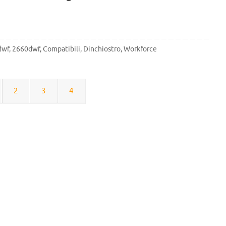
dwf
,
2660dwf
,
Compatibili
,
Dinchiostro
,
Workforce
2
3
4