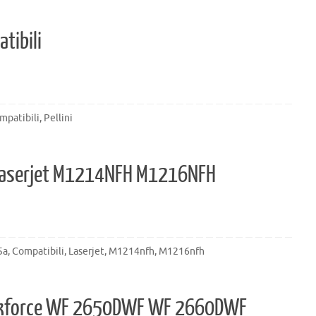
tibili
mpatibili
,
Pellini
 Laserjet M1214NFH M1216NFH
5a
,
Compatibili
,
Laserjet
,
M1214nfh
,
M1216nfh
orkforce WF 2650DWF WF 2660DWF