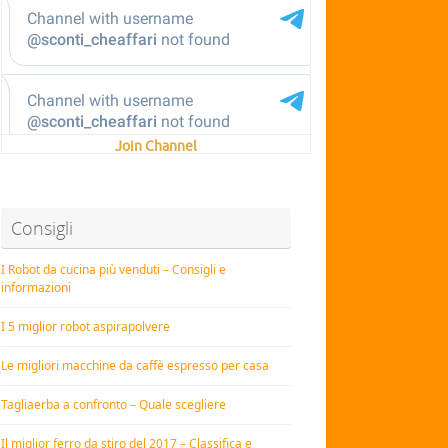
Join Channel
Consigli
I Robot da cucina più venduti – Consigli e
informazioni
I 5 miglior robot aspirapolvere
Le migliori macchine da caffè espresso per casa
Tagliaerba a confronto – Quale scegliere
Il miglior ferro da stiro del 2017 – Classifica e