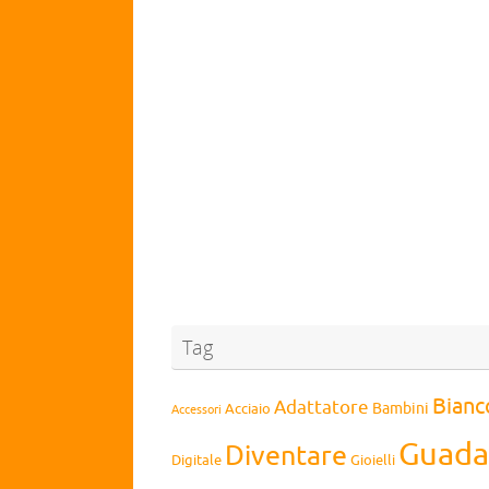
Tag
Bianc
Adattatore
Bambini
Acciaio
Accessori
Guada
Diventare
Digitale
Gioielli