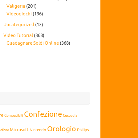
Valigeria
(201)
Videogiochi
(196)
Uncategorized
(12)
Video Tutorial
(368)
Guadagnare Soldi Online
(368)
Confezione
re
Compatibili
Custodia
Orologio
Microsoft
Nintendo
Philips
rofono