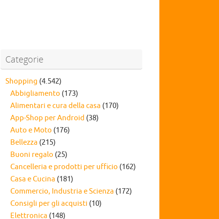
Categorie
Shopping
(4.542)
Abbigliamento
(173)
Alimentari e cura della casa
(170)
App-Shop per Android
(38)
Auto e Moto
(176)
Bellezza
(215)
Buoni regalo
(25)
Cancelleria e prodotti per ufficio
(162)
Casa e Cucina
(181)
Commercio, Industria e Scienza
(172)
Consigli per gli acquisti
(10)
Elettronica
(148)