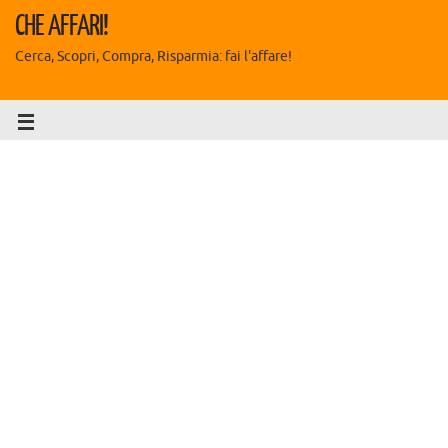
CHE AFFARI!
Cerca, Scopri, Compra, Risparmia: fai l'affare!