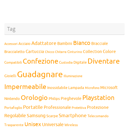
Tag
Bianco
Adattatore
Bambini
Bracciale
Acciaio
Accessori
Cartuccia
Colore
Collection
Braccialetto
Chitarra
Cinturino
Chicco
Diventare
Confezione
Compatibili
Digitale
Custodia
Guadagnare
Gioielli
Illuminazione
Impermeabile
Microsoft
Inossidabile
Lampada
Microfono
Orologio
Playstation
Pieghevole
Nintendo
Philips
Portatile
Professionale
Protezione
Portafoglio
Protettiva
Smartphone
Regolabile
Samsung
Scarpe
Telecomando
Unisex
Universale
Wireless
Trasparente