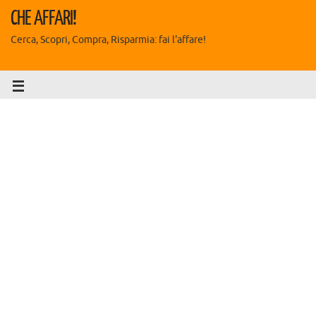
CHE AFFARI!
Cerca, Scopri, Compra, Risparmia: fai l'affare!