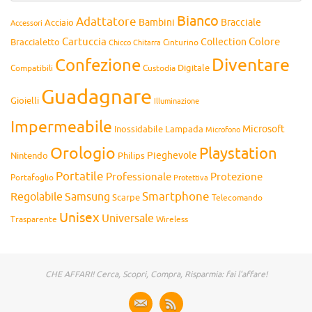
Bianco
Adattatore
Bambini
Bracciale
Acciaio
Accessori
Cartuccia
Colore
Collection
Braccialetto
Chitarra
Cinturino
Chicco
Diventare
Confezione
Compatibili
Digitale
Custodia
Guadagnare
Gioielli
Illuminazione
Impermeabile
Microsoft
Inossidabile
Lampada
Microfono
Orologio
Playstation
Pieghevole
Nintendo
Philips
Portatile
Professionale
Protezione
Portafoglio
Protettiva
Smartphone
Regolabile
Samsung
Scarpe
Telecomando
Unisex
Universale
Wireless
Trasparente
CHE AFFARI! Cerca, Scopri, Compra, Risparmia: fai l'affare!