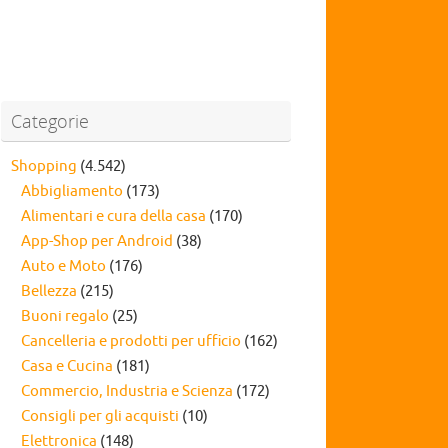
Categorie
Shopping
(4.542)
Abbigliamento
(173)
Alimentari e cura della casa
(170)
App-Shop per Android
(38)
Auto e Moto
(176)
Bellezza
(215)
Buoni regalo
(25)
Cancelleria e prodotti per ufficio
(162)
Casa e Cucina
(181)
Commercio, Industria e Scienza
(172)
Consigli per gli acquisti
(10)
Elettronica
(148)