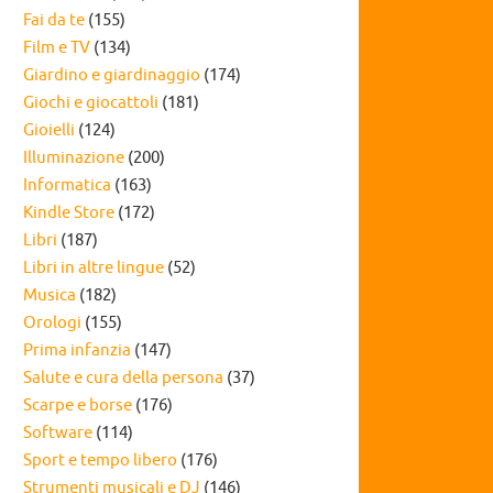
Fai da te
(155)
Film e TV
(134)
Giardino e giardinaggio
(174)
Giochi e giocattoli
(181)
Gioielli
(124)
Illuminazione
(200)
Informatica
(163)
Kindle Store
(172)
Libri
(187)
Libri in altre lingue
(52)
Musica
(182)
Orologi
(155)
Prima infanzia
(147)
Salute e cura della persona
(37)
Scarpe e borse
(176)
Software
(114)
Sport e tempo libero
(176)
Strumenti musicali e DJ
(146)