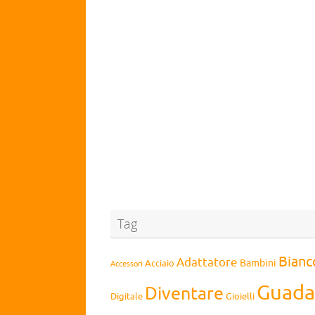
Tag
Bianc
Adattatore
Bambini
Acciaio
Accessori
Guada
Diventare
Digitale
Gioielli