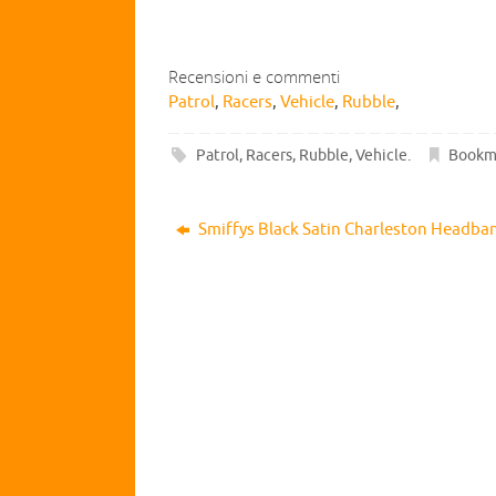
Recensioni e commenti
Patrol
,
Racers
,
Vehicle
,
Rubble
,
Patrol
,
Racers
,
Rubble
,
Vehicle
.
Bookm
Smiffys Black Satin Charleston Headba