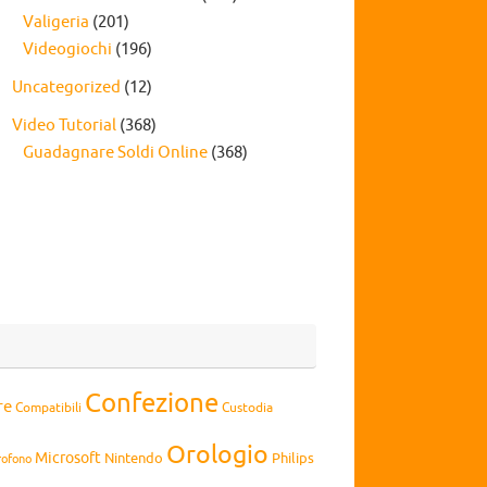
Valigeria
(201)
Videogiochi
(196)
Uncategorized
(12)
Video Tutorial
(368)
Guadagnare Soldi Online
(368)
Confezione
re
Compatibili
Custodia
Orologio
Microsoft
Nintendo
Philips
rofono