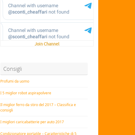
Join Channel
Consigli
Profumi da uomo
I 5 miglior robot aspirapolvere
Il miglior ferro da stiro del 2017 – Classifica e
consigli
I migliori caricabatterie per auto 2017
Condizionatore portatile – Caratteristiche di 5