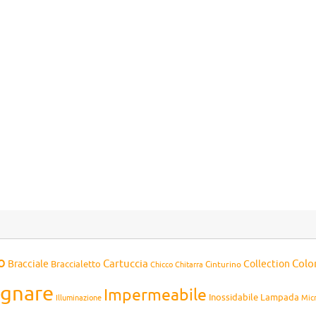
o
Cartuccia
Colo
Bracciale
Collection
Braccialetto
Chitarra
Cinturino
Chicco
gnare
Impermeabile
Inossidabile
Lampada
Mic
Illuminazione