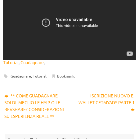
Tutorial
,
Guadagnare
,
Guadagnare
,
Tutorial
.
Bookmark
.
** COME GUADAGNARE
ISCRIZIONE NUOVO E-
SOLDI: MEGLIO LE HYIP O LE
WALLET GETMYADS PARTE 1
REVSHARE? CONSIDERAZIONI
SU ESPERIENZA REALE **