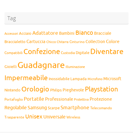
Tag
Bianco
Adattatore
Bambini
Bracciale
Acciaio
Accessori
Cartuccia
Colore
Collection
Braccialetto
Chitarra
Cinturino
Chicco
Diventare
Confezione
Compatibili
Digitale
Custodia
Guadagnare
Gioielli
Illuminazione
Impermeabile
Microsoft
Inossidabile
Lampada
Microfono
Orologio
Playstation
Pieghevole
Nintendo
Philips
Portatile
Professionale
Protezione
Portafoglio
Protettiva
Smartphone
Regolabile
Samsung
Scarpe
Telecomando
Unisex
Universale
Wireless
Trasparente