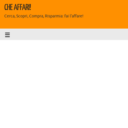
CHE AFFARI!
Cerca, Scopri, Compra, Risparmia: fai l'affare!