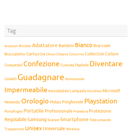
Tag
Bianco
Adattatore
Bambini
Bracciale
Acciaio
Accessori
Cartuccia
Colore
Collection
Braccialetto
Chitarra
Cinturino
Chicco
Diventare
Confezione
Compatibili
Digitale
Custodia
Guadagnare
Gioielli
Illuminazione
Impermeabile
Microsoft
Inossidabile
Lampada
Microfono
Orologio
Playstation
Pieghevole
Nintendo
Philips
Portatile
Professionale
Protezione
Portafoglio
Protettiva
Smartphone
Regolabile
Samsung
Scarpe
Telecomando
Unisex
Universale
Wireless
Trasparente