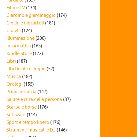
Fai da te
(155)
Film e TV
(134)
Giardino e giardinaggio
(174)
Giochi e giocattoli
(181)
Gioielli
(124)
Illuminazione
(200)
Informatica
(163)
Kindle Store
(172)
Libri
(187)
Libri in altre lingue
(52)
Musica
(182)
Orologi
(155)
Prima infanzia
(147)
Salute e cura della persona
(37)
Scarpe e borse
(176)
Software
(114)
Sport e tempo libero
(176)
Strumenti musicali e DJ
(146)