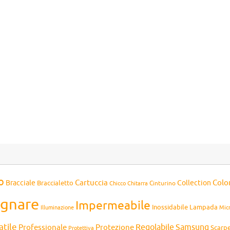
o
Cartuccia
Colo
Bracciale
Collection
Braccialetto
Chitarra
Cinturino
Chicco
gnare
Impermeabile
Inossidabile
Lampada
Mic
Illuminazione
atile
Professionale
Protezione
Regolabile
Samsung
Scarp
Protettiva