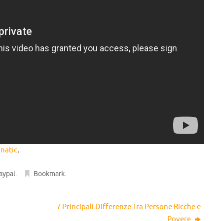
natic
,
aypal
.
Bookmark
.
7 Principali Differenze Tra Persone Ricche e
Povere