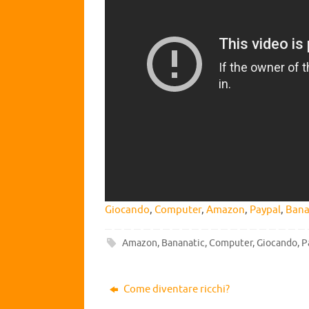
Giocando
,
Computer
,
Amazon
,
Paypal
,
Bana
Amazon
,
Bananatic
,
Computer
,
Giocando
,
P
Come diventare ricchi?