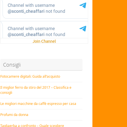
Join Channel
Consigli
Fotocamere digitali: Guida all’acquisto
Il miglior ferro da stiro del 2017 – Classifica e
consigli
Le migliori macchine da caffè espresso per casa
Profumi da donna
Tagliaerba a confronto – Quale scegliere