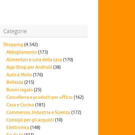
Categorie
Shopping
(4.542)
Abbigliamento
(173)
Alimentari e cura della casa
(170)
App-Shop per Android
(38)
Auto e Moto
(176)
Bellezza
(215)
Buoni regalo
(25)
Cancelleria e prodotti per ufficio
(162)
Casa e Cucina
(181)
Commercio, Industria e Scienza
(172)
Consigli per gli acquisti
(10)
Elettronica
(148)