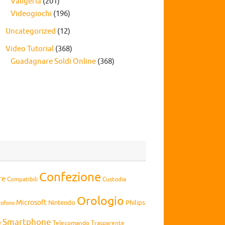
Valigeria
(201)
Videogiochi
(196)
Uncategorized
(12)
Video Tutorial
(368)
Guadagnare Soldi Online
(368)
Confezione
re
Compatibili
Custodia
Orologio
Microsoft
Nintendo
Philips
rofono
Smartphone
e
Telecomando
Trasparente