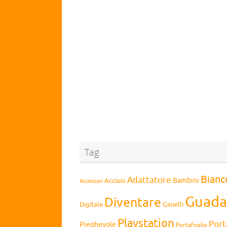
Tag
Bianc
Adattatore
Bambini
Acciaio
Accessori
Guada
Diventare
Digitale
Gioielli
Playstation
Port
Pieghevole
Portafoglio