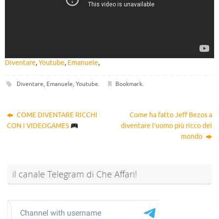
Diventare
,
Youtube
,
Emanuele
,
Diventare
,
Emanuele
,
Youtube
.
Bookmark
.
COME DIVENTARE RICCHI
Come ha fatto Jeff Bezos a
CON I VIDEOGAMES
diventare l’uomo più ricco del
mondo
il canale Telegram di Che Affari!
@sconti_cheaffari