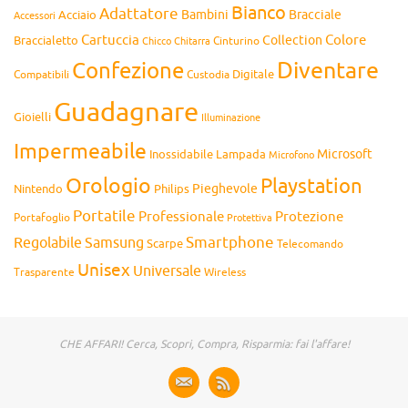
Bianco
Adattatore
Bambini
Bracciale
Acciaio
Accessori
Cartuccia
Colore
Collection
Braccialetto
Chitarra
Cinturino
Chicco
Diventare
Confezione
Compatibili
Digitale
Custodia
Guadagnare
Gioielli
Illuminazione
Impermeabile
Microsoft
Inossidabile
Lampada
Microfono
Orologio
Playstation
Pieghevole
Nintendo
Philips
Portatile
Professionale
Protezione
Portafoglio
Protettiva
Smartphone
Regolabile
Samsung
Scarpe
Telecomando
Unisex
Universale
Wireless
Trasparente
CHE AFFARI! Cerca, Scopri, Compra, Risparmia: fai l'affare!