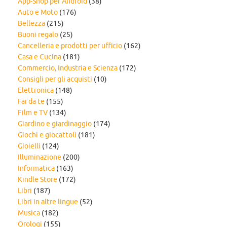
App-Shop per Android
(38)
Auto e Moto
(176)
Bellezza
(215)
Buoni regalo
(25)
Cancelleria e prodotti per ufficio
(162)
Casa e Cucina
(181)
Commercio, Industria e Scienza
(172)
Consigli per gli acquisti
(10)
Elettronica
(148)
Fai da te
(155)
Film e TV
(134)
Giardino e giardinaggio
(174)
Giochi e giocattoli
(181)
Gioielli
(124)
Illuminazione
(200)
Informatica
(163)
Kindle Store
(172)
Libri
(187)
Libri in altre lingue
(52)
Musica
(182)
Orologi
(155)