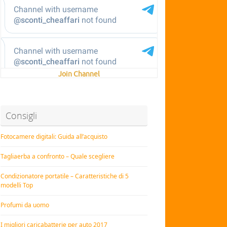
Join Channel
Consigli
Fotocamere digitali: Guida all’acquisto
Tagliaerba a confronto – Quale scegliere
Condizionatore portatile – Caratteristiche di 5
modelli Top
Profumi da uomo
I migliori caricabatterie per auto 2017