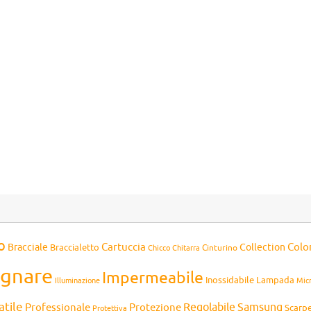
o
Cartuccia
Colo
Bracciale
Collection
Braccialetto
Chitarra
Cinturino
Chicco
gnare
Impermeabile
Inossidabile
Lampada
Mic
Illuminazione
atile
Professionale
Protezione
Regolabile
Samsung
Scarp
Protettiva