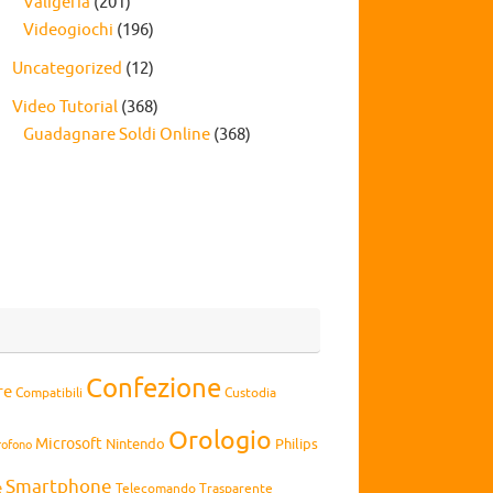
Valigeria
(201)
Videogiochi
(196)
Uncategorized
(12)
Video Tutorial
(368)
Guadagnare Soldi Online
(368)
Confezione
re
Compatibili
Custodia
Orologio
Microsoft
Nintendo
Philips
rofono
Smartphone
e
Telecomando
Trasparente