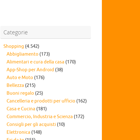
Categorie
Shopping
(4.542)
Abbigliamento
(173)
Alimentari e cura della casa
(170)
App-Shop per Android
(38)
Auto e Moto
(176)
Bellezza
(215)
Buoni regalo
(25)
Cancelleria e prodotti per ufficio
(162)
Casa e Cucina
(181)
Commercio, Industria e Scienza
(172)
Consigli per gli acquisti
(10)
Elettronica
(148)