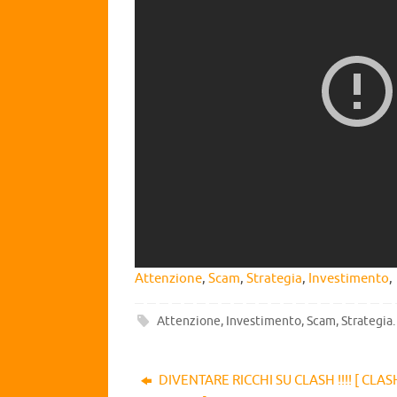
Attenzione
,
Scam
,
Strategia
,
Investimento
,
Attenzione
,
Investimento
,
Scam
,
Strategia
.
DIVENTARE RICCHI SU CLASH !!!! [ CLAS