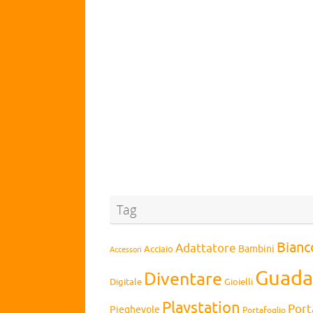
Tag
Bianc
Adattatore
Bambini
Acciaio
Accessori
Guada
Diventare
Digitale
Gioielli
Playstation
Port
Pieghevole
Portafoglio