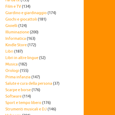
Fai da te
(155)
Film e TV
(134)
Giardino e giardinaggio
(174)
Giochi e giocattoli
(181)
Gioielli
(124)
Illuminazione
(200)
Informatica
(163)
Kindle Store
(172)
Libri
(187)
Libri in altre lingue
(52)
Musica
(182)
Orologi
(155)
Prima infanzia
(147)
Salute e cura della persona
(37)
Scarpe e borse
(176)
Software
(114)
Sport e tempo libero
(176)
Strumenti musicali e DJ
(146)