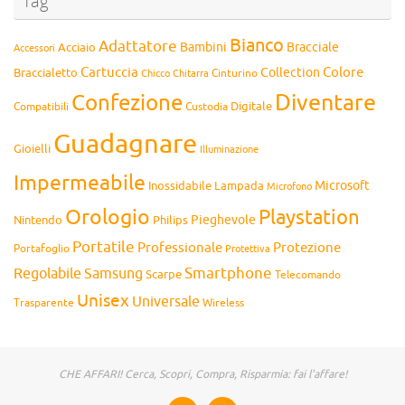
Tag
Bianco
Adattatore
Bambini
Bracciale
Acciaio
Accessori
Cartuccia
Colore
Collection
Braccialetto
Chitarra
Cinturino
Chicco
Diventare
Confezione
Compatibili
Digitale
Custodia
Guadagnare
Gioielli
Illuminazione
Impermeabile
Microsoft
Inossidabile
Lampada
Microfono
Orologio
Playstation
Pieghevole
Nintendo
Philips
Portatile
Professionale
Protezione
Portafoglio
Protettiva
Smartphone
Regolabile
Samsung
Scarpe
Telecomando
Unisex
Universale
Wireless
Trasparente
CHE AFFARI! Cerca, Scopri, Compra, Risparmia: fai l'affare!