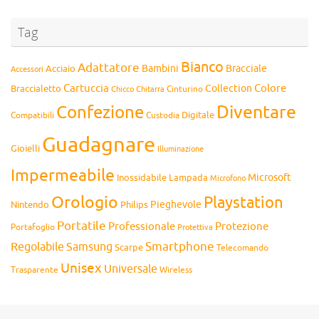
Tag
Bianco
Adattatore
Bambini
Bracciale
Acciaio
Accessori
Cartuccia
Colore
Collection
Braccialetto
Chitarra
Cinturino
Chicco
Diventare
Confezione
Compatibili
Digitale
Custodia
Guadagnare
Gioielli
Illuminazione
Impermeabile
Microsoft
Inossidabile
Lampada
Microfono
Orologio
Playstation
Pieghevole
Nintendo
Philips
Portatile
Professionale
Protezione
Portafoglio
Protettiva
Smartphone
Regolabile
Samsung
Scarpe
Telecomando
Unisex
Universale
Wireless
Trasparente