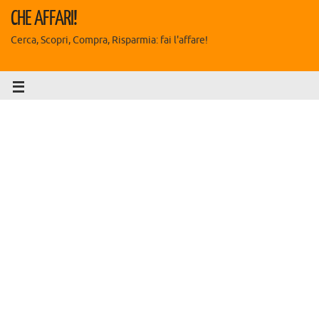
CHE AFFARI!
Cerca, Scopri, Compra, Risparmia: fai l'affare!