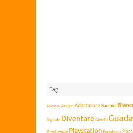
Tag
Bianc
Adattatore
Bambini
Acciaio
Accessori
Guada
Diventare
Digitale
Gioielli
Playstation
Port
Pieghevole
Portafoglio