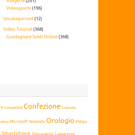
Valigeria
(201)
Videogiochi
(196)
Uncategorized
(12)
Video Tutorial
(368)
Guadagnare Soldi Online
(368)
Confezione
re
Compatibili
Custodia
Orologio
Microsoft
Nintendo
Philips
rofono
Smartphone
e
Telecomando
Trasparente