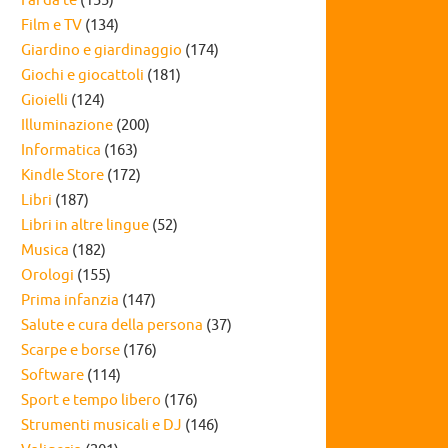
Fai da te
(155)
Film e TV
(134)
Giardino e giardinaggio
(174)
Giochi e giocattoli
(181)
Gioielli
(124)
Illuminazione
(200)
Informatica
(163)
Kindle Store
(172)
Libri
(187)
Libri in altre lingue
(52)
Musica
(182)
Orologi
(155)
Prima infanzia
(147)
Salute e cura della persona
(37)
Scarpe e borse
(176)
Software
(114)
Sport e tempo libero
(176)
Strumenti musicali e DJ
(146)