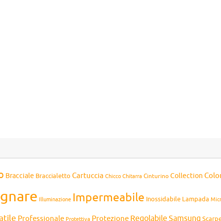
o
Cartuccia
Colo
Bracciale
Collection
Braccialetto
Chitarra
Cinturino
Chicco
gnare
Impermeabile
Inossidabile
Lampada
Mic
Illuminazione
atile
Professionale
Protezione
Regolabile
Samsung
Scarp
Protettiva