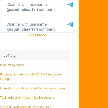
Join Channel
Consigli
Profumi da donna
Il miglior ferro da stiro del 2017 – Classifica e
consigli
Le migliori macchine da caffè espresso per casa
Tagliaerba a confronto – Quale scegliere
I migliori caricabatterie per auto 2017