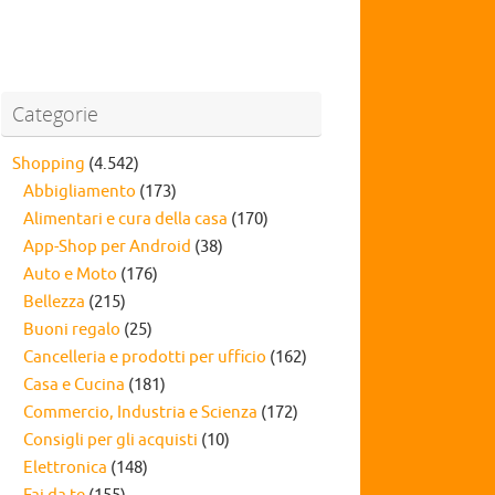
Categorie
Shopping
(4.542)
Abbigliamento
(173)
Alimentari e cura della casa
(170)
App-Shop per Android
(38)
Auto e Moto
(176)
Bellezza
(215)
Buoni regalo
(25)
Cancelleria e prodotti per ufficio
(162)
Casa e Cucina
(181)
Commercio, Industria e Scienza
(172)
Consigli per gli acquisti
(10)
Elettronica
(148)