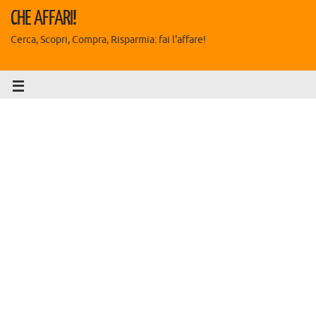
CHE AFFARI!
Cerca, Scopri, Compra, Risparmia: fai l'affare!