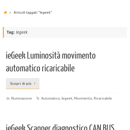
Articoli taggati "Iegeek"
Tag:
Iegeek
ieGeek Luminosità movimento
automatico ricaricabile
Scopri di più
Illuminazione
Automatico
,
Iegeek
,
Movimento
,
Ricaricabile
ieGeek Scanner diagnostico CAN BUS