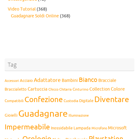
Video Tutorial
(368)
Guadagnare Soldi Online
(368)
Tag
Bianco
Adattatore
Bambini
Bracciale
Acciaio
Accessori
Cartuccia
Colore
Collection
Braccialetto
Chitarra
Cinturino
Chicco
Diventare
Confezione
Compatibili
Digitale
Custodia
Guadagnare
Gioielli
Illuminazione
Impermeabile
Microsoft
Inossidabile
Lampada
Microfono
Orologio