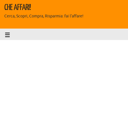
CHE AFFARI!
Cerca, Scopri, Compra, Risparmia: fai l'affare!