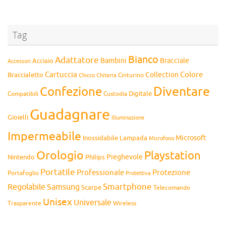
Tag
Bianco
Adattatore
Bambini
Bracciale
Acciaio
Accessori
Cartuccia
Colore
Collection
Braccialetto
Chitarra
Cinturino
Chicco
Diventare
Confezione
Compatibili
Digitale
Custodia
Guadagnare
Gioielli
Illuminazione
Impermeabile
Microsoft
Inossidabile
Lampada
Microfono
Orologio
Playstation
Pieghevole
Nintendo
Philips
Portatile
Professionale
Protezione
Portafoglio
Protettiva
Smartphone
Regolabile
Samsung
Scarpe
Telecomando
Unisex
Universale
Wireless
Trasparente