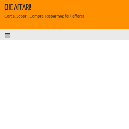
CHE AFFARI!
Cerca, Scopri, Compra, Risparmia: fai l'affare!