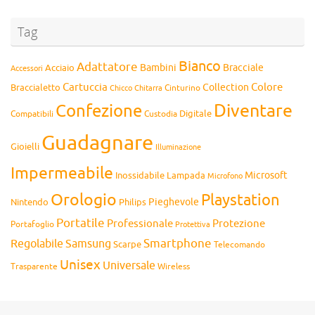
Tag
Bianco
Adattatore
Bambini
Bracciale
Acciaio
Accessori
Cartuccia
Colore
Collection
Braccialetto
Chitarra
Cinturino
Chicco
Diventare
Confezione
Compatibili
Digitale
Custodia
Guadagnare
Gioielli
Illuminazione
Impermeabile
Microsoft
Inossidabile
Lampada
Microfono
Orologio
Playstation
Pieghevole
Nintendo
Philips
Portatile
Professionale
Protezione
Portafoglio
Protettiva
Smartphone
Regolabile
Samsung
Scarpe
Telecomando
Unisex
Universale
Wireless
Trasparente