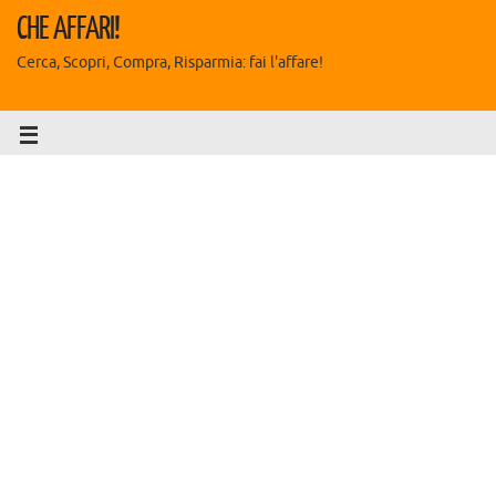
CHE AFFARI!
Cerca, Scopri, Compra, Risparmia: fai l'affare!