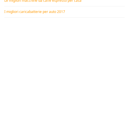
Le migliori macchine da caffè espresso per casa
I migliori caricabatterie per auto 2017