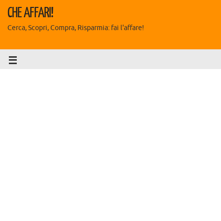
CHE AFFARI!
Cerca, Scopri, Compra, Risparmia: fai l'affare!