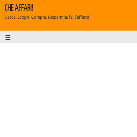
CHE AFFARI!
Cerca, Scopri, Compra, Risparmia: fai l'affare!