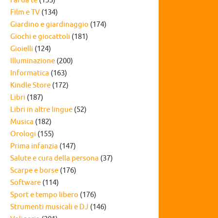
Fai da te
(155)
Film e TV
(134)
Giardino e giardinaggio
(174)
Giochi e giocattoli
(181)
Gioielli
(124)
Illuminazione
(200)
Informatica
(163)
Kindle Store
(172)
Libri
(187)
Libri in altre lingue
(52)
Musica
(182)
Orologi
(155)
Prima infanzia
(147)
Salute e cura della persona
(37)
Scarpe e borse
(176)
Software
(114)
Sport e tempo libero
(176)
Strumenti musicali e DJ
(146)