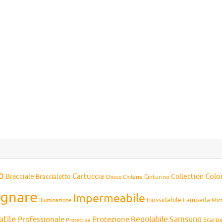
o
Cartuccia
Colo
Bracciale
Collection
Braccialetto
Chitarra
Cinturino
Chicco
gnare
Impermeabile
Inossidabile
Lampada
Mic
Illuminazione
atile
Professionale
Protezione
Regolabile
Samsung
Scarp
Protettiva