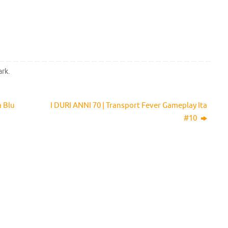
ark
.
 Blu
I DURI ANNI 70 | Transport Fever Gameplay Ita
#10