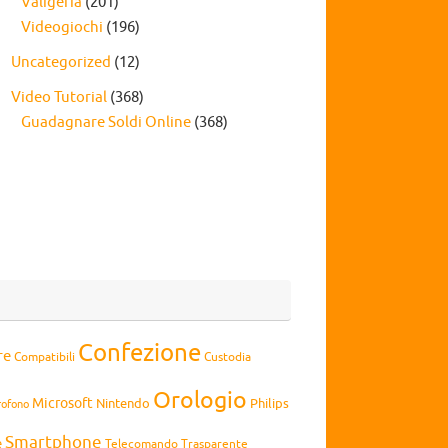
Valigeria
(201)
Videogiochi
(196)
Uncategorized
(12)
Video Tutorial
(368)
Guadagnare Soldi Online
(368)
Confezione
re
Compatibili
Custodia
Orologio
Microsoft
Nintendo
Philips
rofono
Smartphone
e
Telecomando
Trasparente