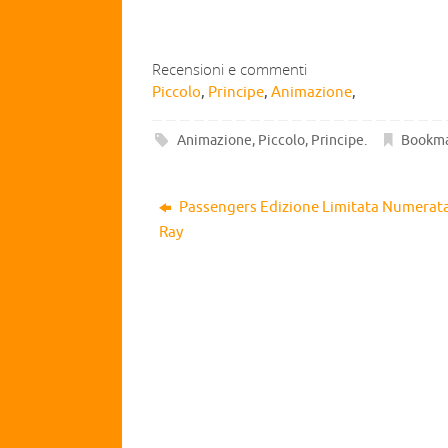
Recensioni e commenti
Piccolo
,
Principe
,
Animazione
,
Animazione
,
Piccolo
,
Principe
.
Bookm
Passengers Edizione Limitata Numerata
Ray