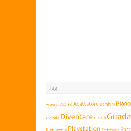
Tag
Bianc
Adattatore
Bambini
Acciaio
Accessori
Guada
Diventare
Digitale
Gioielli
Playstation
Port
Pieghevole
Portafoglio