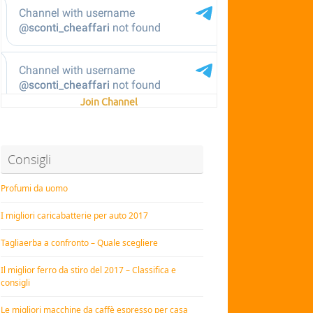
Join Channel
Consigli
Profumi da uomo
I migliori caricabatterie per auto 2017
Tagliaerba a confronto – Quale scegliere
Il miglior ferro da stiro del 2017 – Classifica e
consigli
Le migliori macchine da caffè espresso per casa