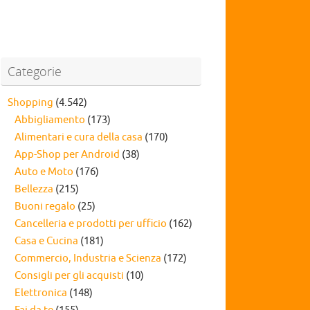
Categorie
Shopping
(4.542)
Abbigliamento
(173)
Alimentari e cura della casa
(170)
App-Shop per Android
(38)
Auto e Moto
(176)
Bellezza
(215)
Buoni regalo
(25)
Cancelleria e prodotti per ufficio
(162)
Casa e Cucina
(181)
Commercio, Industria e Scienza
(172)
Consigli per gli acquisti
(10)
Elettronica
(148)