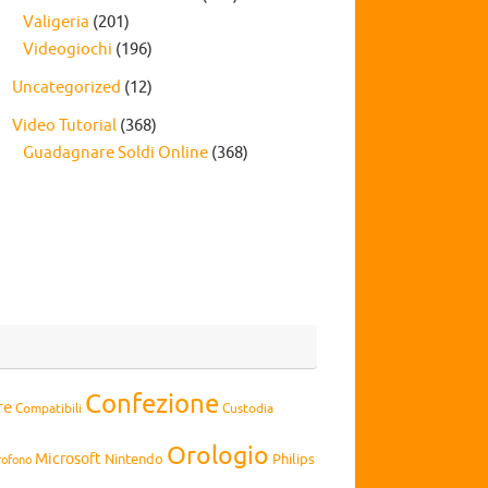
Valigeria
(201)
Videogiochi
(196)
Uncategorized
(12)
Video Tutorial
(368)
Guadagnare Soldi Online
(368)
Confezione
re
Compatibili
Custodia
Orologio
Microsoft
Nintendo
Philips
rofono