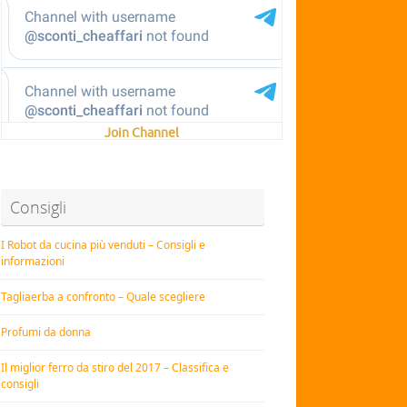
Join Channel
Consigli
I Robot da cucina più venduti – Consigli e
informazioni
Tagliaerba a confronto – Quale scegliere
Profumi da donna
Il miglior ferro da stiro del 2017 – Classifica e
consigli