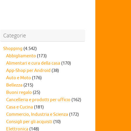
Categorie
Shopping
(4.542)
Abbigliamento
(173)
Alimentari e cura della casa
(170)
App-Shop per Android
(38)
Auto e Moto
(176)
Bellezza
(215)
Buoni regalo
(25)
Cancelleria e prodotti per ufficio
(162)
Casa e Cucina
(181)
Commercio, Industria e Scienza
(172)
Consigli per gli acquisti
(10)
Elettronica
(148)