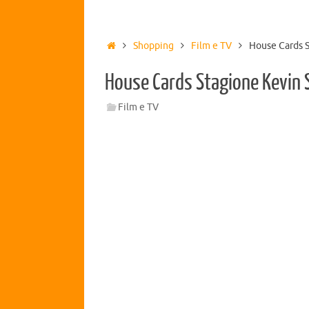
Shopping
Film e TV
House Cards 
House Cards Stagione Kevin 
Film e TV