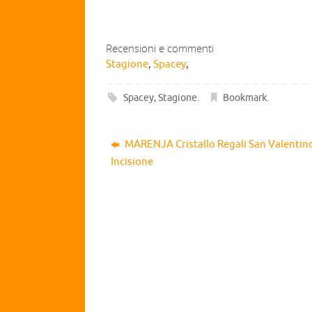
Recensioni e commenti
Stagione
,
Spacey
,
Spacey
,
Stagione
.
Bookmark
.
MARENJA Cristallo Regali San Valentin
Incisione