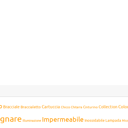
o
Cartuccia
Colo
Bracciale
Collection
Braccialetto
Chitarra
Cinturino
Chicco
gnare
Impermeabile
Inossidabile
Lampada
Mic
Illuminazione