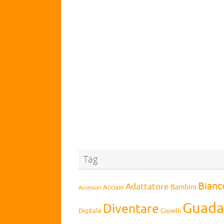
Tag
Bianc
Adattatore
Bambini
Acciaio
Accessori
Guada
Diventare
Digitale
Gioielli