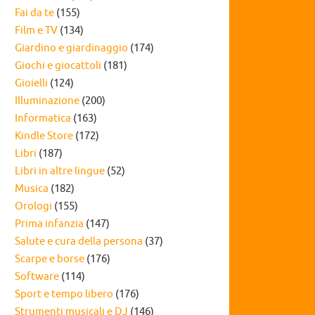
Fai da te
(155)
Film e TV
(134)
Giardino e giardinaggio
(174)
Giochi e giocattoli
(181)
Gioielli
(124)
Illuminazione
(200)
Informatica
(163)
Kindle Store
(172)
Libri
(187)
Libri in altre lingue
(52)
Musica
(182)
Orologi
(155)
Prima infanzia
(147)
Salute e cura della persona
(37)
Scarpe e borse
(176)
Software
(114)
Sport e tempo libero
(176)
Strumenti musicali e DJ
(146)