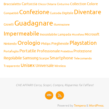
Cartuccia
Colore
Collection
Braccialetto
Chitarra
Cinturino
Chicco
Diventare
Confezione
Compatibili
Digitale
Custodia
Guadagnare
Gioielli
Illuminazione
Impermeabile
Microsoft
Inossidabile
Lampada
Microfono
Orologio
Playstation
Pieghevole
Nintendo
Philips
Portatile
Professionale
Protezione
Portafoglio
Protettiva
Smartphone
Regolabile
Samsung
Scarpe
Telecomando
Unisex
Universale
Wireless
Trasparente
CHE AFFARI! Cerca, Scopri, Compra, Risparmia: fai l'affare!
Powered by
Tempera
&
WordPress.