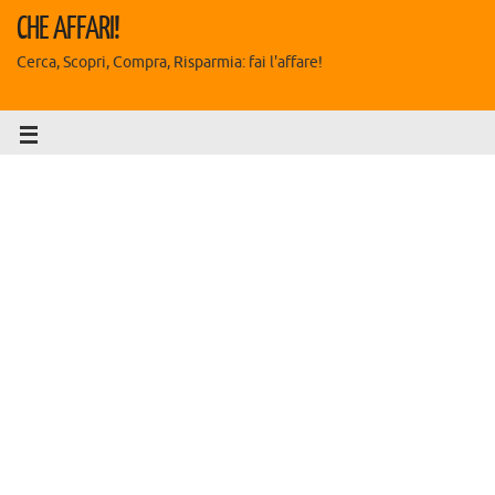
CHE AFFARI!
Cerca, Scopri, Compra, Risparmia: fai l'affare!