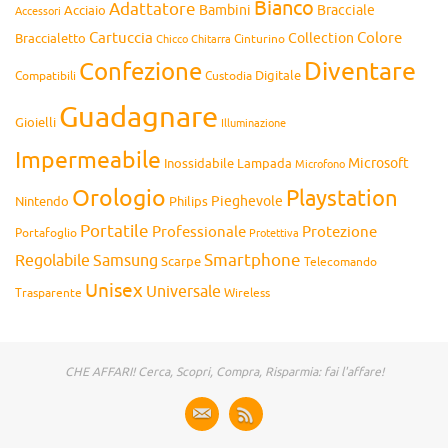
Bianco
Adattatore
Bambini
Bracciale
Acciaio
Accessori
Cartuccia
Colore
Collection
Braccialetto
Chitarra
Cinturino
Chicco
Diventare
Confezione
Compatibili
Digitale
Custodia
Guadagnare
Gioielli
Illuminazione
Impermeabile
Microsoft
Inossidabile
Lampada
Microfono
Orologio
Playstation
Pieghevole
Nintendo
Philips
Portatile
Professionale
Protezione
Portafoglio
Protettiva
Smartphone
Regolabile
Samsung
Scarpe
Telecomando
Unisex
Universale
Wireless
Trasparente
CHE AFFARI! Cerca, Scopri, Compra, Risparmia: fai l'affare!