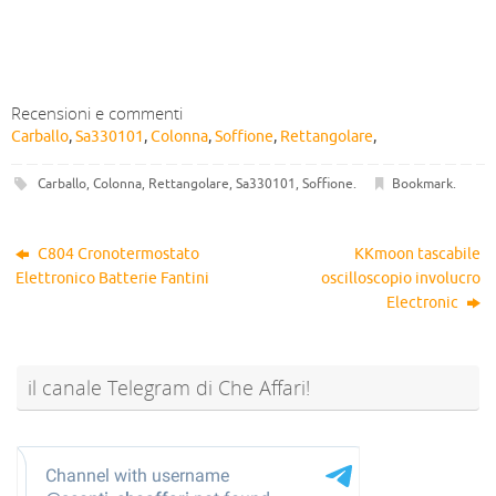
Recensioni e commenti
Carballo
,
Sa330101
,
Colonna
,
Soffione
,
Rettangolare
,
Carballo
,
Colonna
,
Rettangolare
,
Sa330101
,
Soffione
.
Bookmark
.
C804 Cronotermostato
KKmoon tascabile
Elettronico Batterie Fantini
oscilloscopio involucro
Electronic
il canale Telegram di Che Affari!
@sconti_cheaffari