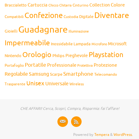
Cartuccia
Colore
Collection
Braccialetto
Chitarra
Cinturino
Chicco
Diventare
Confezione
Compatibili
Digitale
Custodia
Guadagnare
Gioielli
Illuminazione
Impermeabile
Microsoft
Inossidabile
Lampada
Microfono
Orologio
Playstation
Pieghevole
Nintendo
Philips
Portatile
Professionale
Protezione
Portafoglio
Protettiva
Smartphone
Regolabile
Samsung
Scarpe
Telecomando
Unisex
Universale
Wireless
Trasparente
CHE AFFARI! Cerca, Scopri, Compra, Risparmia: fai l'affare!
Powered by
Tempera
&
WordPress.