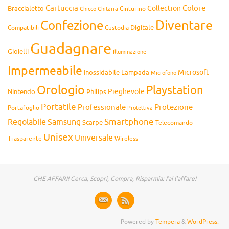
Cartuccia
Colore
Collection
Braccialetto
Chitarra
Cinturino
Chicco
Diventare
Confezione
Compatibili
Digitale
Custodia
Guadagnare
Gioielli
Illuminazione
Impermeabile
Microsoft
Inossidabile
Lampada
Microfono
Orologio
Playstation
Pieghevole
Nintendo
Philips
Portatile
Professionale
Protezione
Portafoglio
Protettiva
Smartphone
Regolabile
Samsung
Scarpe
Telecomando
Unisex
Universale
Wireless
Trasparente
CHE AFFARI! Cerca, Scopri, Compra, Risparmia: fai l'affare!
Powered by
Tempera
&
WordPress.