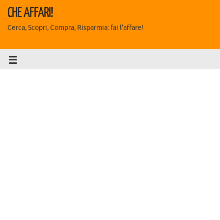
CHE AFFARI!
Cerca, Scopri, Compra, Risparmia: fai l'affare!