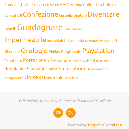
Cartuccia
Colore
Collection
Braccialetto
Chitarra
Cinturino
Chicco
Diventare
Confezione
Compatibili
Digitale
Custodia
Guadagnare
Gioielli
Illuminazione
Impermeabile
Microsoft
Inossidabile
Lampada
Microfono
Orologio
Playstation
Pieghevole
Nintendo
Philips
Portatile
Professionale
Protezione
Portafoglio
Protettiva
Smartphone
Regolabile
Samsung
Scarpe
Telecomando
Unisex
Universale
Wireless
Trasparente
CHE AFFARI! Cerca, Scopri, Compra, Risparmia: fai l'affare!
Powered by
Tempera
&
WordPress.