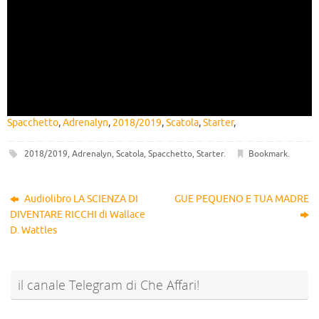
Spacchetto
,
Adrenalyn
,
2018/2019
,
Scatola
,
Starter
,
2018/2019
,
Adrenalyn
,
Scatola
,
Spacchetto
,
Starter
.
Bookmark
.
Audiolibro LA SCIENZA DI
GUE PEQUENO E TUA MADRE
DIVENTARE RICCHI di Wallace
D. Wattles
il canale Telegram di Che Affari!
@sconti_cheaffari