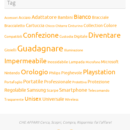
Tag
Bianco
Adattatore
Bambini
Bracciale
Acciaio
Accessori
Cartuccia
Colore
Collection
Braccialetto
Chitarra
Cinturino
Chicco
Diventare
Confezione
Compatibili
Digitale
Custodia
Guadagnare
Gioielli
Illuminazione
Impermeabile
Microsoft
Inossidabile
Lampada
Microfono
Orologio
Playstation
Pieghevole
Nintendo
Philips
Portatile
Professionale
Protezione
Portafoglio
Protettiva
Smartphone
Regolabile
Samsung
Scarpe
Telecomando
Unisex
Universale
Wireless
Trasparente
CHE AFFARI! Cerca, Scopri, Compra, Risparmia: fai l'affare!