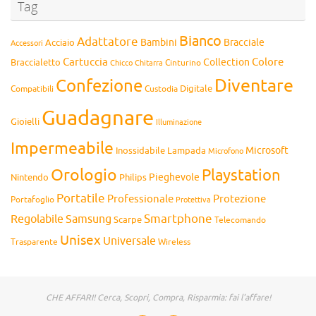
Tag
Bianco
Adattatore
Bambini
Bracciale
Acciaio
Accessori
Cartuccia
Colore
Collection
Braccialetto
Chitarra
Cinturino
Chicco
Diventare
Confezione
Compatibili
Digitale
Custodia
Guadagnare
Gioielli
Illuminazione
Impermeabile
Microsoft
Inossidabile
Lampada
Microfono
Orologio
Playstation
Pieghevole
Nintendo
Philips
Portatile
Professionale
Protezione
Portafoglio
Protettiva
Smartphone
Regolabile
Samsung
Scarpe
Telecomando
Unisex
Universale
Wireless
Trasparente
CHE AFFARI! Cerca, Scopri, Compra, Risparmia: fai l'affare!