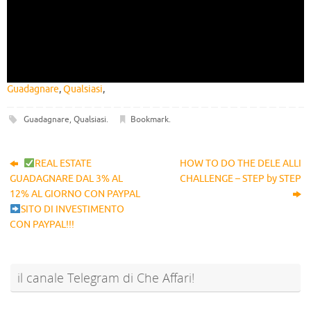
Guadagnare
,
Qualsiasi
,
Guadagnare
,
Qualsiasi
.
Bookmark
.
REAL ESTATE
HOW TO DO THE DELE ALLI
GUADAGNARE DAL 3% AL
CHALLENGE – STEP by STEP
12% AL GIORNO CON PAYPAL
SITO DI INVESTIMENTO
CON PAYPAL!!!
il canale Telegram di Che Affari!
@sconti_cheaffari