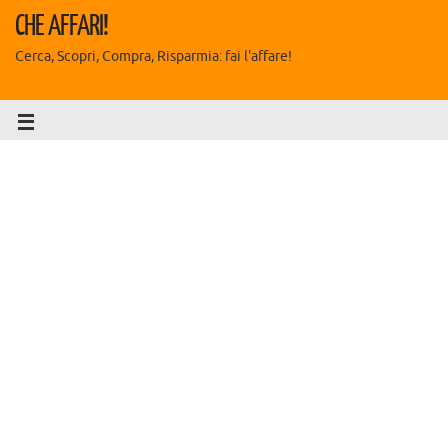
CHE AFFARI!
Cerca, Scopri, Compra, Risparmia: fai l'affare!