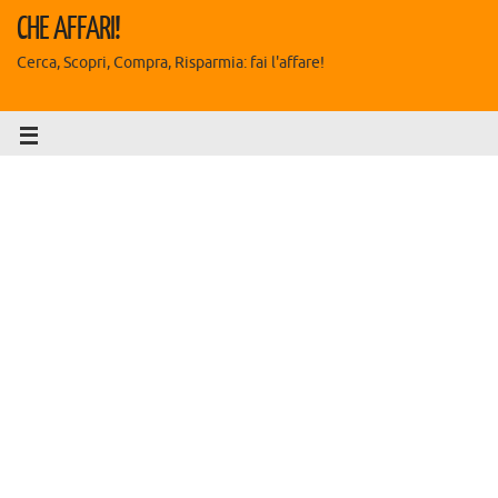
CHE AFFARI!
Cerca, Scopri, Compra, Risparmia: fai l'affare!