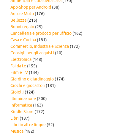
Alimentari e cura della casa
(170)
App-Shop per Android
(38)
Auto e Moto
(176)
Bellezza
(215)
Buoni regalo
(25)
Cancelleria e prodotti per ufficio
(162)
Casa e Cucina
(181)
Commercio, Industria e Scienza
(172)
Consigli per gli acquisti
(10)
Elettronica
(148)
Fai da te
(155)
Film e TV
(134)
Giardino e giardinaggio
(174)
Giochi e giocattoli
(181)
Gioielli
(124)
Illuminazione
(200)
Informatica
(163)
Kindle Store
(172)
Libri
(187)
Libri in altre lingue
(52)
Musica
(182)