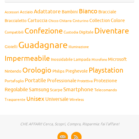
Bianco
Adattatore
Bambini
Bracciale
Acciaio
Accessori
Cartuccia
Colore
Collection
Braccialetto
Chitarra
Cinturino
Chicco
Diventare
Confezione
Compatibili
Digitale
Custodia
Guadagnare
Gioielli
Illuminazione
Impermeabile
Microsoft
Inossidabile
Lampada
Microfono
Orologio
Playstation
Pieghevole
Nintendo
Philips
Portatile
Professionale
Protezione
Portafoglio
Protettiva
Smartphone
Regolabile
Samsung
Scarpe
Telecomando
Unisex
Universale
Wireless
Trasparente
CHE AFFARI! Cerca, Scopri, Compra, Risparmia: fai l'affare!