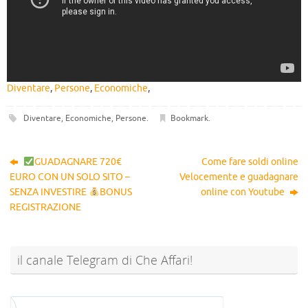
Diventare
,
Persone
,
Economiche
,
Diventare
,
Economiche
,
Persone
.
Bookmark
.
GUADAGNARE 720€
Come fare soldi online
EURO CON UN SOLO SITO –
Velocemente e guadagnare
SENZA INVESTIRE
BONUS
online con Youtube
REGISTRAZIONE
il canale Telegram di Che Affari!
@sconti_cheaffari