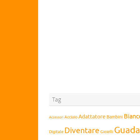
Tag
Bianc
Adattatore
Bambini
Acciaio
Accessori
Guada
Diventare
Digitale
Gioielli