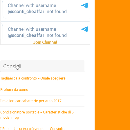
Join Channel
Consigli
Tagliaerba a confronto – Quale scegliere
Profumi da uomo
I migliori caricabatterie per auto 2017
Condizionatore portatile – Caratteristiche di 5
modelli Top
I Robot da cucina più venduti – Consigli e