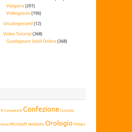
Valigeria
(201)
Videogiochi
(196)
Uncategorized
(12)
Video Tutorial
(368)
Guadagnare Soldi Online
(368)
Confezione
re
Compatibili
Custodia
Orologio
Microsoft
Nintendo
Philips
rofono