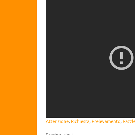
Attenzione
,
Richiesta
,
Prelevamento
,
Razzl
Prodotti simili