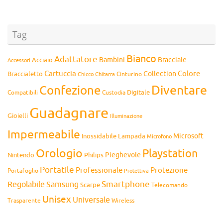
Tag
Bianco
Adattatore
Bambini
Bracciale
Acciaio
Accessori
Cartuccia
Colore
Collection
Braccialetto
Chitarra
Cinturino
Chicco
Diventare
Confezione
Compatibili
Digitale
Custodia
Guadagnare
Gioielli
Illuminazione
Impermeabile
Microsoft
Inossidabile
Lampada
Microfono
Orologio
Playstation
Pieghevole
Nintendo
Philips
Portatile
Professionale
Protezione
Portafoglio
Protettiva
Smartphone
Regolabile
Samsung
Scarpe
Telecomando
Unisex
Universale
Wireless
Trasparente