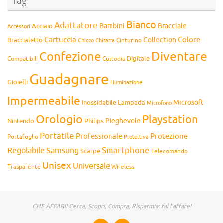
Tag
Bianco
Adattatore
Bambini
Bracciale
Acciaio
Accessori
Cartuccia
Colore
Collection
Braccialetto
Chitarra
Cinturino
Chicco
Diventare
Confezione
Compatibili
Digitale
Custodia
Guadagnare
Gioielli
Illuminazione
Impermeabile
Microsoft
Inossidabile
Lampada
Microfono
Orologio
Playstation
Pieghevole
Nintendo
Philips
Portatile
Professionale
Protezione
Portafoglio
Protettiva
Smartphone
Regolabile
Samsung
Scarpe
Telecomando
Unisex
Universale
Wireless
Trasparente
CHE AFFARI! Cerca, Scopri, Compra, Risparmia: fai l'affare!