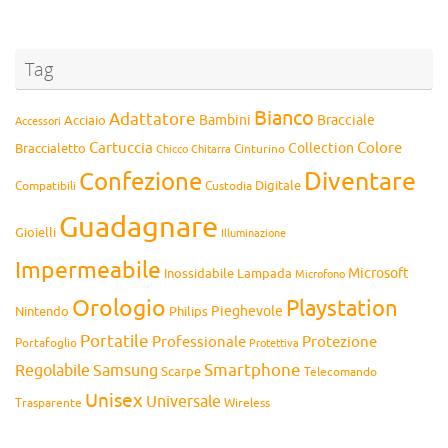
Tag
Bianco
Adattatore
Bambini
Bracciale
Acciaio
Accessori
Cartuccia
Colore
Collection
Braccialetto
Chitarra
Cinturino
Chicco
Diventare
Confezione
Compatibili
Digitale
Custodia
Guadagnare
Gioielli
Illuminazione
Impermeabile
Microsoft
Inossidabile
Lampada
Microfono
Orologio
Playstation
Pieghevole
Nintendo
Philips
Portatile
Professionale
Protezione
Portafoglio
Protettiva
Smartphone
Regolabile
Samsung
Scarpe
Telecomando
Unisex
Universale
Wireless
Trasparente