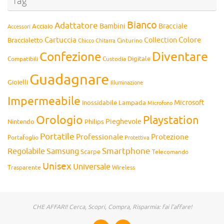
Tag
Bianco
Adattatore
Bambini
Bracciale
Acciaio
Accessori
Cartuccia
Colore
Collection
Braccialetto
Chitarra
Cinturino
Chicco
Diventare
Confezione
Compatibili
Digitale
Custodia
Guadagnare
Gioielli
Illuminazione
Impermeabile
Microsoft
Inossidabile
Lampada
Microfono
Orologio
Playstation
Pieghevole
Nintendo
Philips
Portatile
Professionale
Protezione
Portafoglio
Protettiva
Smartphone
Regolabile
Samsung
Scarpe
Telecomando
Unisex
Universale
Wireless
Trasparente
CHE AFFARI! Cerca, Scopri, Compra, Risparmia: fai l'affare!