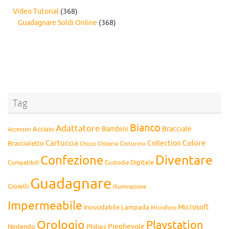
Video Tutorial
(368)
Guadagnare Soldi Online
(368)
Tag
Bianco
Adattatore
Bambini
Bracciale
Acciaio
Accessori
Cartuccia
Colore
Collection
Braccialetto
Chitarra
Cinturino
Chicco
Diventare
Confezione
Compatibili
Digitale
Custodia
Guadagnare
Gioielli
Illuminazione
Impermeabile
Microsoft
Inossidabile
Lampada
Microfono
Orologio
Playstation
Pieghevole
Nintendo
Philips