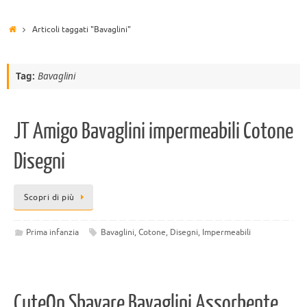
Articoli taggati "Bavaglini"
Tag:
Bavaglini
JT Amigo Bavaglini impermeabili Cotone
Disegni
Scopri di più
Prima infanzia
Bavaglini
,
Cotone
,
Disegni
,
Impermeabili
CuteOn Sbavare Bavaglini Assorbente