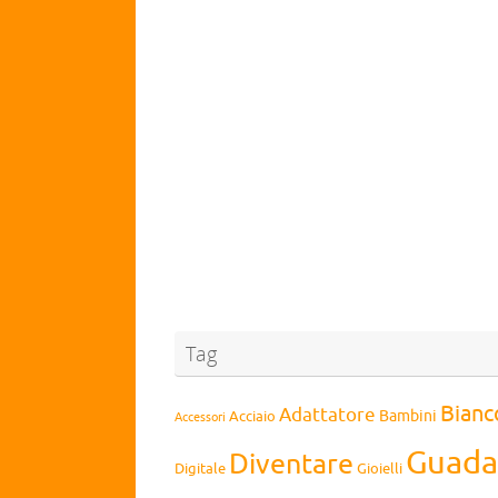
Tag
Bianc
Adattatore
Bambini
Acciaio
Accessori
Guada
Diventare
Digitale
Gioielli