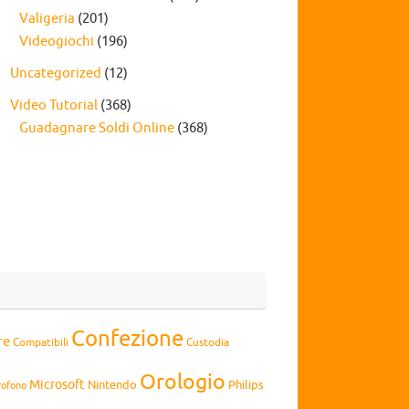
Valigeria
(201)
Videogiochi
(196)
Uncategorized
(12)
Video Tutorial
(368)
Guadagnare Soldi Online
(368)
Confezione
re
Compatibili
Custodia
Orologio
Microsoft
Nintendo
Philips
rofono