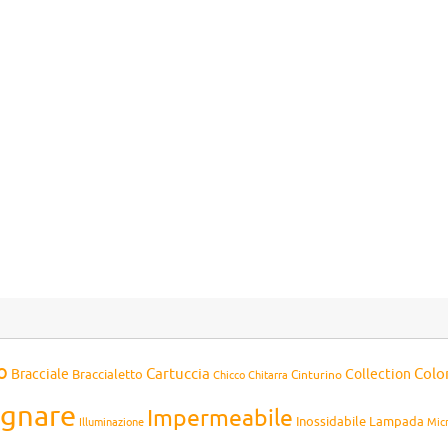
o
Cartuccia
Colo
Bracciale
Collection
Braccialetto
Chitarra
Cinturino
Chicco
gnare
Impermeabile
Inossidabile
Lampada
Mic
Illuminazione