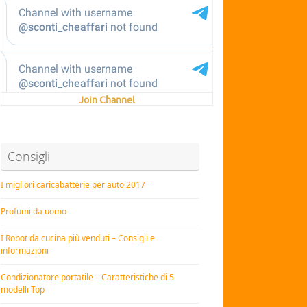
Join Channel
Consigli
I migliori caricabatterie per auto 2017
Profumi da uomo
I Robot da cucina più venduti – Consigli e
informazioni
Condizionatore portatile – Caratteristiche di 5
modelli Top