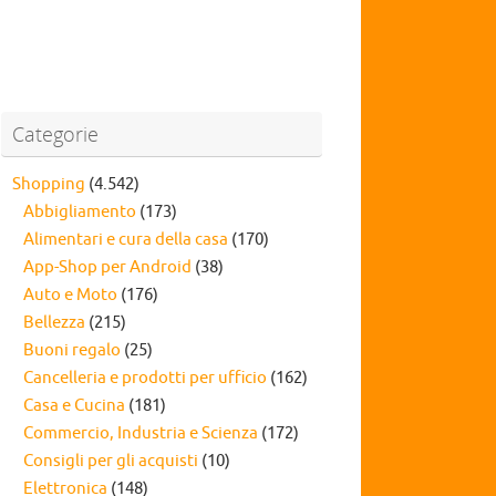
Categorie
Shopping
(4.542)
Abbigliamento
(173)
Alimentari e cura della casa
(170)
App-Shop per Android
(38)
Auto e Moto
(176)
Bellezza
(215)
Buoni regalo
(25)
Cancelleria e prodotti per ufficio
(162)
Casa e Cucina
(181)
Commercio, Industria e Scienza
(172)
Consigli per gli acquisti
(10)
Elettronica
(148)