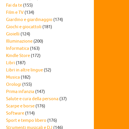
Fai da te
(155)
Film e TV
(134)
Giardino e giardinaggio
(174)
Giochi e giocattoli
(181)
Gioielli
(124)
Illuminazione
(200)
Informatica
(163)
Kindle Store
(172)
Libri
(187)
Libri in altre lingue
(52)
Musica
(182)
Orologi
(155)
Prima infanzia
(147)
Salute e cura della persona
(37)
Scarpe e borse
(176)
Software
(114)
Sport e tempo libero
(176)
Strumenti musicali e DJ
(146)