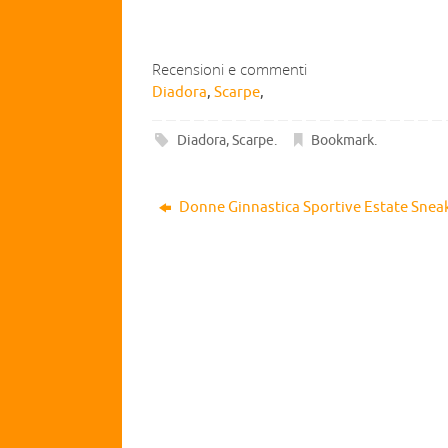
Recensioni e commenti
Diadora
,
Scarpe
,
Diadora
,
Scarpe
.
Bookmark
.
Donne Ginnastica Sportive Estate Snea