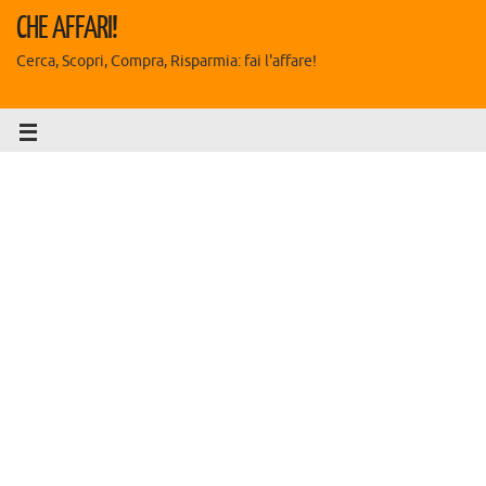
CHE AFFARI!
Cerca, Scopri, Compra, Risparmia: fai l'affare!