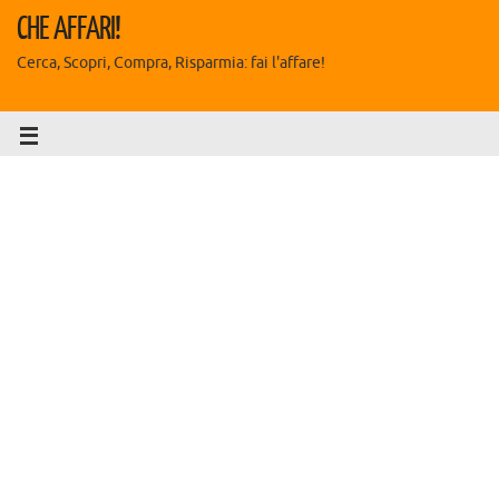
CHE AFFARI!
Cerca, Scopri, Compra, Risparmia: fai l'affare!