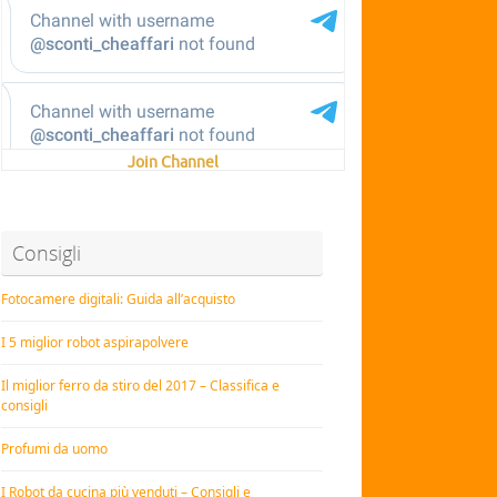
Join Channel
Consigli
Fotocamere digitali: Guida all’acquisto
I 5 miglior robot aspirapolvere
Il miglior ferro da stiro del 2017 – Classifica e
consigli
Profumi da uomo
I Robot da cucina più venduti – Consigli e