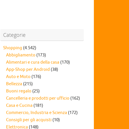
Categorie
Shopping
(4.542)
Abbigliamento
(173)
Alimentari e cura della casa
(170)
App-Shop per Android
(38)
Auto e Moto
(176)
Bellezza
(215)
Buoni regalo
(25)
Cancelleria e prodotti per ufficio
(162)
Casa e Cucina
(181)
Commercio, Industria e Scienza
(172)
Consigli per gli acquisti
(10)
Elettronica
(148)