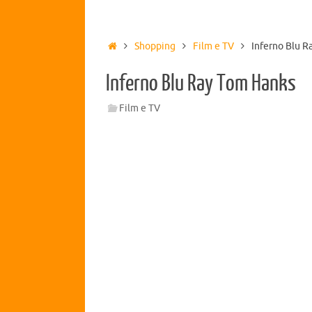
Shopping
Film e TV
Inferno Blu R
Inferno Blu Ray Tom Hanks
Film e TV