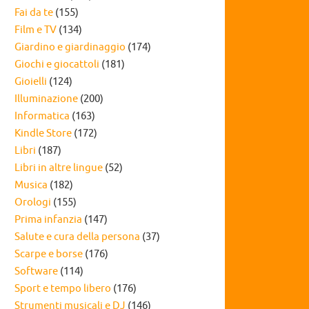
Fai da te
(155)
Film e TV
(134)
Giardino e giardinaggio
(174)
Giochi e giocattoli
(181)
Gioielli
(124)
Illuminazione
(200)
Informatica
(163)
Kindle Store
(172)
Libri
(187)
Libri in altre lingue
(52)
Musica
(182)
Orologi
(155)
Prima infanzia
(147)
Salute e cura della persona
(37)
Scarpe e borse
(176)
Software
(114)
Sport e tempo libero
(176)
Strumenti musicali e DJ
(146)