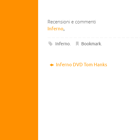
Recensioni e commenti
Inferno
,
Inferno
.
Bookmark
.
Inferno DVD Tom Hanks