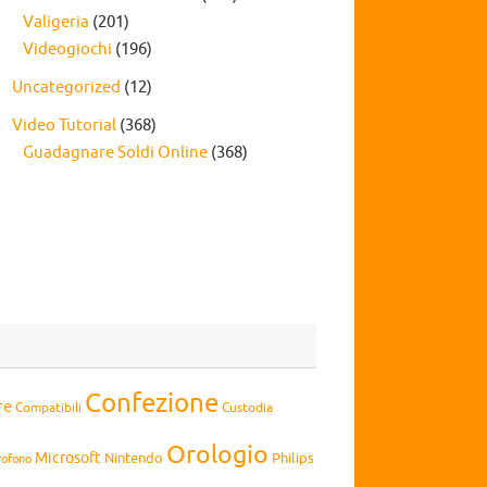
Valigeria
(201)
Videogiochi
(196)
Uncategorized
(12)
Video Tutorial
(368)
Guadagnare Soldi Online
(368)
Confezione
re
Compatibili
Custodia
Orologio
Microsoft
Nintendo
Philips
rofono