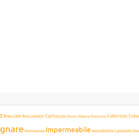
o
Cartuccia
Colo
Bracciale
Collection
Braccialetto
Chitarra
Cinturino
Chicco
gnare
Impermeabile
Inossidabile
Lampada
Mic
Illuminazione