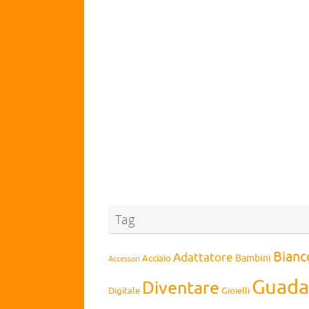
Tag
Bianc
Adattatore
Bambini
Acciaio
Accessori
Guada
Diventare
Digitale
Gioielli