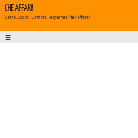
CHE AFFARI!
Cerca, Scopri, Compra, Risparmia: fai l'affare!