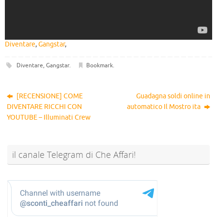
Diventare
,
Gangstar
,
Diventare
,
Gangstar
.
Bookmark
.
[RECENSIONE] COME
Guadagna soldi online in
DIVENTARE RICCHI CON
automatico Il Mostro ita
YOUTUBE – Illuminati Crew
il canale Telegram di Che Affari!
@sconti_cheaffari