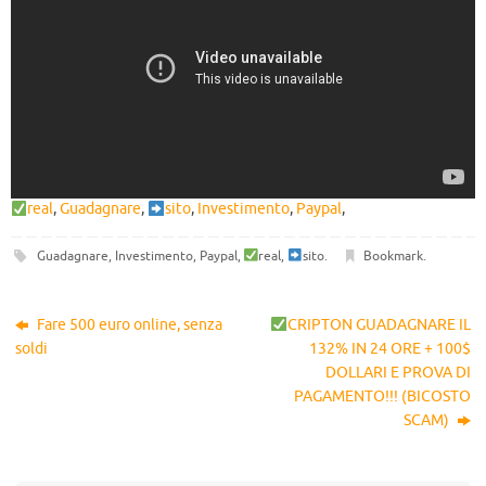
real
,
Guadagnare
,
sito
,
Investimento
,
Paypal
,
Guadagnare
,
Investimento
,
Paypal
,
real
,
sito
.
Bookmark
.
Fare 500 euro online, senza
CRIPTON GUADAGNARE IL
soldi
132% IN 24 ORE + 100$
DOLLARI E PROVA DI
PAGAMENTO!!! (BICOSTO
SCAM)