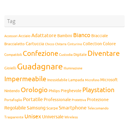
Tag
Bianco
Adattatore
Bambini
Bracciale
Acciaio
Accessori
Cartuccia
Colore
Collection
Braccialetto
Chitarra
Cinturino
Chicco
Diventare
Confezione
Compatibili
Digitale
Custodia
Guadagnare
Gioielli
Illuminazione
Impermeabile
Microsoft
Inossidabile
Lampada
Microfono
Orologio
Playstation
Pieghevole
Nintendo
Philips
Portatile
Professionale
Protezione
Portafoglio
Protettiva
Smartphone
Regolabile
Samsung
Scarpe
Telecomando
Unisex
Universale
Wireless
Trasparente