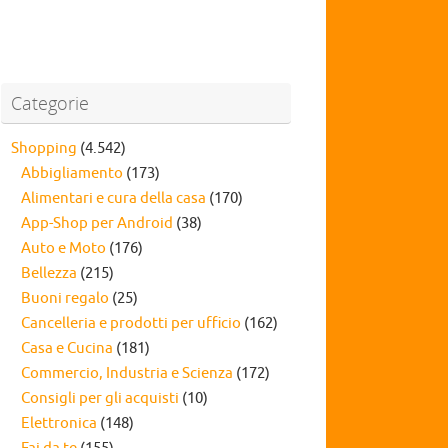
Categorie
Shopping
(4.542)
Abbigliamento
(173)
Alimentari e cura della casa
(170)
App-Shop per Android
(38)
Auto e Moto
(176)
Bellezza
(215)
Buoni regalo
(25)
Cancelleria e prodotti per ufficio
(162)
Casa e Cucina
(181)
Commercio, Industria e Scienza
(172)
Consigli per gli acquisti
(10)
Elettronica
(148)