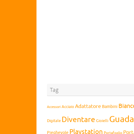
Tag
Bianc
Adattatore
Bambini
Acciaio
Accessori
Guada
Diventare
Digitale
Gioielli
Playstation
Port
Pieghevole
Portafoglio