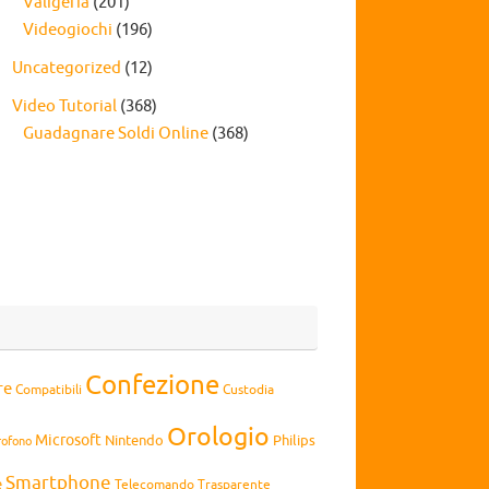
Valigeria
(201)
Videogiochi
(196)
Uncategorized
(12)
Video Tutorial
(368)
Guadagnare Soldi Online
(368)
Confezione
re
Compatibili
Custodia
Orologio
Microsoft
Nintendo
Philips
rofono
Smartphone
e
Telecomando
Trasparente