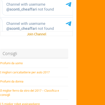
Join Channel
Consigli
Profumi da uomo
I migliori caricabatterie per auto 2017
Profumi da donna
Il miglior ferro da stiro del 2017 – Classifica e
consigli
I 5 miglior robot aspirapolvere