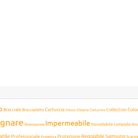
o
Cartuccia
Colo
Bracciale
Collection
Braccialetto
Chitarra
Cinturino
Chicco
gnare
Impermeabile
Inossidabile
Lampada
Mic
Illuminazione
atile
Professionale
Protezione
Regolabile
Samsung
Scarp
Protettiva