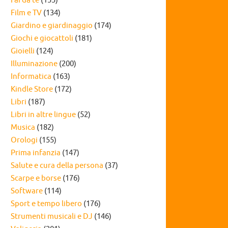
Fai da te
(155)
Film e TV
(134)
Giardino e giardinaggio
(174)
Giochi e giocattoli
(181)
Gioielli
(124)
Illuminazione
(200)
Informatica
(163)
Kindle Store
(172)
Libri
(187)
Libri in altre lingue
(52)
Musica
(182)
Orologi
(155)
Prima infanzia
(147)
Salute e cura della persona
(37)
Scarpe e borse
(176)
Software
(114)
Sport e tempo libero
(176)
Strumenti musicali e DJ
(146)