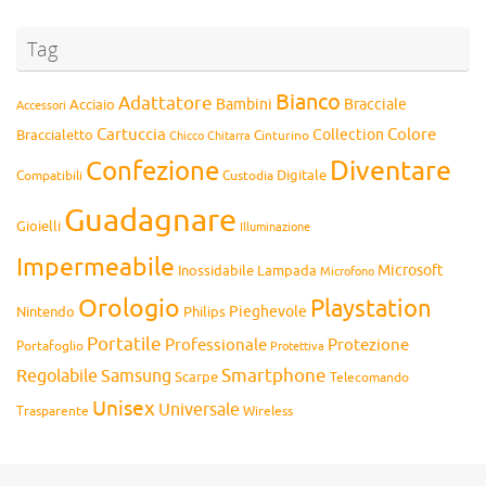
Tag
Bianco
Adattatore
Bambini
Bracciale
Acciaio
Accessori
Cartuccia
Colore
Collection
Braccialetto
Chitarra
Cinturino
Chicco
Diventare
Confezione
Compatibili
Digitale
Custodia
Guadagnare
Gioielli
Illuminazione
Impermeabile
Microsoft
Inossidabile
Lampada
Microfono
Orologio
Playstation
Pieghevole
Nintendo
Philips
Portatile
Professionale
Protezione
Portafoglio
Protettiva
Smartphone
Regolabile
Samsung
Scarpe
Telecomando
Unisex
Universale
Wireless
Trasparente