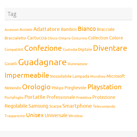
Tag
Bianco
Adattatore
Bambini
Bracciale
Acciaio
Accessori
Cartuccia
Colore
Collection
Braccialetto
Chitarra
Cinturino
Chicco
Diventare
Confezione
Compatibili
Digitale
Custodia
Guadagnare
Gioielli
Illuminazione
Impermeabile
Microsoft
Inossidabile
Lampada
Microfono
Orologio
Playstation
Pieghevole
Nintendo
Philips
Portatile
Professionale
Protezione
Portafoglio
Protettiva
Smartphone
Regolabile
Samsung
Scarpe
Telecomando
Unisex
Universale
Wireless
Trasparente